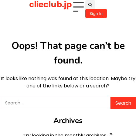
clieclub.jp
Skip
to
Sign In
content
Oops! That page can’t be
found.
It looks like nothing was found at this location. Maybe try
one of the links below or a search?
Search
for:
Archives
Try looking in the monthly archives. 🙂