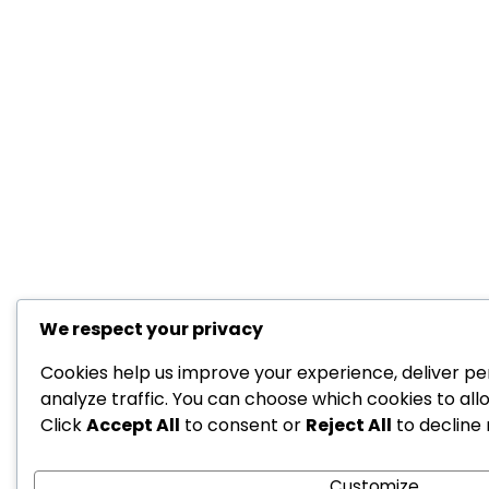
We respect your privacy
Cookies help us improve your experience, deliver pe
analyze traffic. You can choose which cookies to all
Click
Accept All
to consent or
Reject All
to decline 
Customize